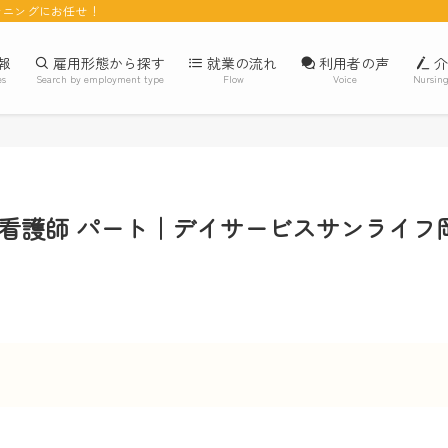
ンニングにお任せ！
報
雇用形態から探す
就業の流れ
利用者の声
介
es
Search by employment type
Flow
Voice
Nursing
ス看護師 パート｜デイサービスサンライフ