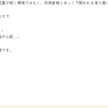
処置が続く環境ではなく、利用者様とゆっくり関われる落ち着
なので、
…」
面が心配…」
境です。