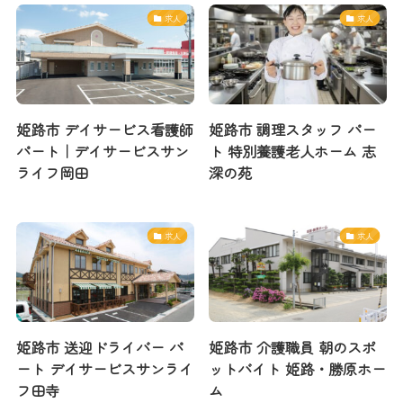
求人
求人
姫路市 デイサービス看護師
姫路市 調理スタッフ パー
パート｜デイサービスサン
ト 特別養護老人ホーム 志
ライフ岡田
深の苑
求人
求人
姫路市 送迎ドライバー パ
姫路市 介護職員 朝のスポ
ート デイサービスサンライ
ットバイト 姫路・勝原ホー
フ田寺
ム