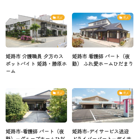
求人
求人
姫路市 介護職員 夕方のス
姫路市 看護師 パート（夜
ポットバイト 姫路・勝原ホ
勤） ふれ愛ホームひだまり
ーム
求人
求人
姫路市-看護師 パート（夜
姫路市-デイサービス送迎
勤）−グループホームひだ
ドライバーパート−デイサ