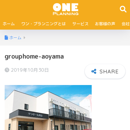
ホーム
ワン・プランニングとは
サービス
お客様の声
会社
ホーム
grouphome-aoyama
2019年10月30日