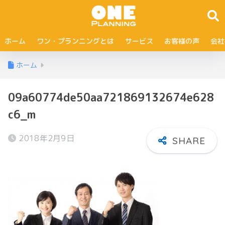
ホーム
ワン・プランニングとは
サービス
お客様の声
会社
ホーム
09a60774de50aa721869132674e628
c6_m
2018年2月9日