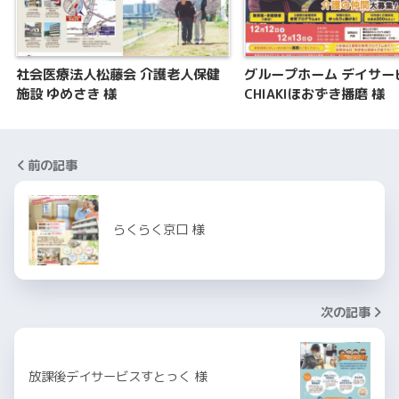
社会医療法人松藤会 介護老人保健
グループホーム デイサー
施設 ゆめさき 様
CHIAKIほおずき播磨 様
前の記事
らくらく京口 様
次の記事
放課後デイサービスすとっく 様