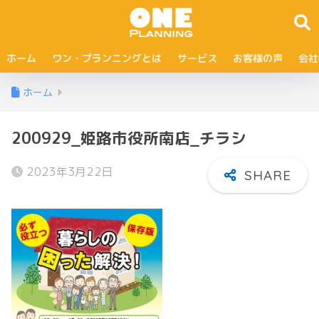
ホーム
ワン・プランニングとは
サービス
お客様の声
会社
ホーム
200929_姫路市役所南店_チラシ
2023年3月22日