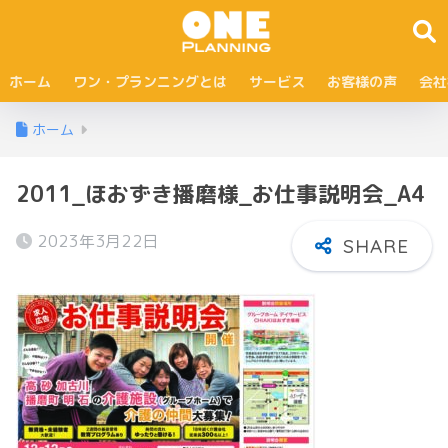
ホーム
ワン・プランニングとは
サービス
お客様の声
会社
ホーム
2011_ほおずき播磨様_お仕事説明会_A4
2023年3月22日